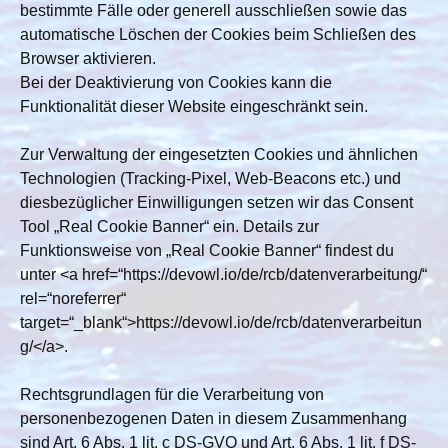
bestimmte Fälle oder generell ausschließen sowie das
automatische Löschen der Cookies beim Schließen des
Browser aktivieren.
Bei der Deaktivierung von Cookies kann die
Funktionalität dieser Website eingeschränkt sein.
Zur Verwaltung der eingesetzten Cookies und ähnlichen
Technologien (Tracking-Pixel, Web-Beacons etc.) und
diesbezüglicher Einwilligungen setzen wir das Consent
Tool „Real Cookie Banner“ ein. Details zur
Funktionsweise von „Real Cookie Banner“ findest du
unter <a href=“https://devowl.io/de/rcb/datenverarbeitung/“
rel=“noreferrer“
target=“_blank“>https://devowl.io/de/rcb/datenverarbeitun
g/</a>.
Rechtsgrundlagen für die Verarbeitung von
personenbezogenen Daten in diesem Zusammenhang
sind Art. 6 Abs. 1 lit. c DS-GVO und Art. 6 Abs. 1 lit. f DS-