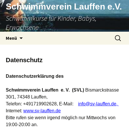
Zum
Schwimmverein Lauffen e.V.
Inhalt
Schwimmkurse für Kinder, Babys,
springen
Erwachsene
Suchen
Menü
nach:
Datenschutz
Datenschutzerklärung des
Schwimmverein Lauffen e. V.
(SVL)
Bismarckstrasse
30/1, 74348 Lauffen,
Telefon: +491719902628, E-Mail:
info@sv-lauffen.de,
Internet:
www.sv-lauffen.de
Bitte rufen sie wenn irgend möglich nur Mittwochs von
19:00-20:00 an.