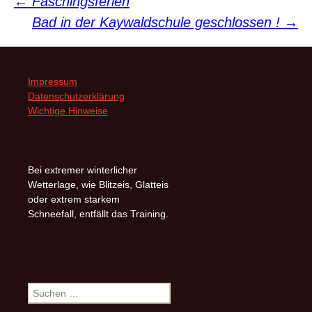
Beitragsnavigation
←
Faschingsferien
Bad in der Kaywaldschule geschlossen !
→
Impressum
Datenschutzerklärung
Wichtige Hinweise
Bei extremer winterlicher
Wetterlage, wie Blitzeis, Glatteis
oder extrem starkem
Schneefall, entfällt das Training.
Suchen
nach: