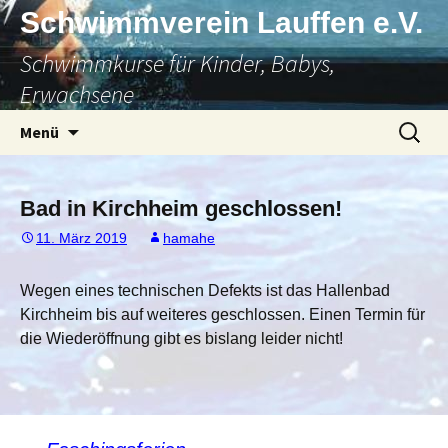
Zum
Schwimmverein Lauffen e.V.
Inhalt
Schwimmkurse für Kinder, Babys,
springen
Erwachsene
Suchen
Menü
nach:
Bad in Kirchheim geschlossen!
11. März 2019
hamahe
Wegen eines technischen Defekts ist das Hallenbad
Kirchheim bis auf weiteres geschlossen. Einen Termin für
die Wiederöffnung gibt es bislang leider nicht!