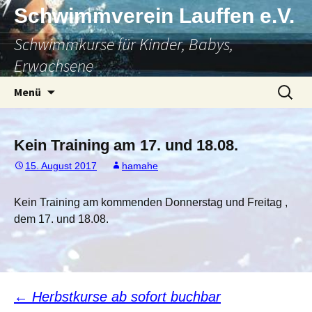
Zum
Schwimmverein Lauffen e.V.
Inhalt
Schwimmkurse für Kinder, Babys,
springen
Erwachsene
Suchen
Menü
nach:
Kein Training am 17. und 18.08.
15. August 2017
hamahe
Kein Training am kommenden Donnerstag und Freitag ,
dem 17. und 18.08.
Beitragsnavigation
←
Herbstkurse ab sofort buchbar