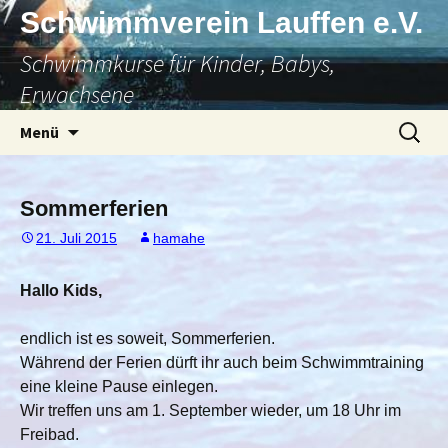
Zum
Schwimmverein Lauffen e.V.
Inhalt
Schwimmkurse für Kinder, Babys,
springen
Erwachsene
Suchen
Menü
nach:
Sommerferien
21. Juli 2015
hamahe
Hallo Kids,
endlich ist es soweit, Sommerferien.
Während der Ferien dürft ihr auch beim Schwimmtraining
eine kleine Pause einlegen.
Wir treffen uns am 1. September wieder, um 18 Uhr im
Freibad.