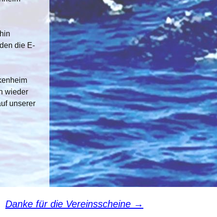
Sport pro Gesundheit
 uns
Sterne des Sports
hin
den die E-
ckenheim
h wieder
uf unserer
Danke für die Vereinsscheine
→