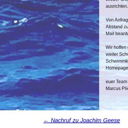
ausrichten.
F
Von Anfra
Abstand zu
Mail beant
Wir hoffen
weiter Sc
Schwimmkur
Homepage 
euer Team
Marcus Pli
Beitragsnavigation
←
Nachruf zu Joachim Geese