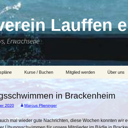
rein Lauffen e
ys, Erwachsene
spläne
Kurse / Buchen
Mitglied werden
Über uns
Wichtige Hinweise
Satzung
Team
gsschwimmen in Brackenheim
Kurs buchen
Zertifikate
ber 2020
Marcus Plieninger
Präventivkurse
Aquafitness und
Geschicht
Aquapower (Aquafitness
für Wasserratten)
auch mal wieder gute Nachrichten, diese Wochen konnten wir e
ettkampf
Fitness- und
Aqua-ZUMBA
Mitglied w
er Übungsschwimmen für unsere Mitglieder im Bädle in Brack
eilstein2014
Gesundheitskurse