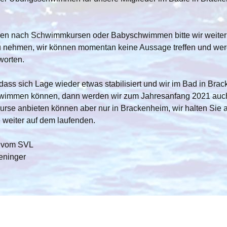
Rückenpower
Aquafit in der
Kontakt zu
ische
Schwimmkurse
Schwangerschaft
Baby- und Eltern-Kind-
Schwimmen
gen nach Schwimmkursen oder Babyschwimmen bitte wir weiter
Nemos
Galerie Kurse
Abzeichen
 nehmen, wir können momentan keine Aussage treffen und wer
Schwimmen mit
worten.
Kindergartenkindern
Kursgebühren
(Anfängerkurs Stufe 1)
Anfängerkurs 2014
 dass sich Lage wieder etwas stabilisiert und wir im Bad in Bra
Anfängerkurs für Kinder
Videos
hwimmen können, dann werden wir zum Jahresanfang 2021 auc
von 4-6 Jahren
se anbieten können aber nur in Brackenheim, wir halten Sie a
Schwimmkurse
weiter auf dem laufenden.
Intensivkurs für Kinder
von 6-8 Jahren
Stilgruppe
 vom SVL
Anfänger Aufbaukurs
eninger
Qualitätssicherung
durch regelmäßige
Stil-Technik-Kurs ab 18
Fortbildungen
Jahren im Freibad