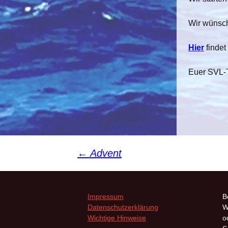
F
Wir wünsch
Hier
findet
Euer SVL
Beitragsnavigation
←
Advent
Impressum
B
Datenschutzerklärung
W
Wichtige Hinweise
o